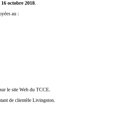
e
16 octobre 2018
.
oyées au :
é sur le site Web du TCCE.
ant de clientèle Livingston.