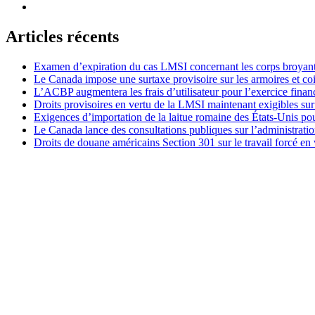
Articles récents
Examen d’expiration du cas LMSI concernant les corps broyan
Le Canada impose une surtaxe provisoire sur les armoires et co
L’ACBP augmentera les frais d’utilisateur pour l’exercice finan
Droits provisoires en vertu de la LMSI maintenant exigibles su
Exigences d’importation de la laitue romaine des États-Unis p
Le Canada lance des consultations publiques sur l’administration
Droits de douane américains Section 301 sur le travail forcé en 