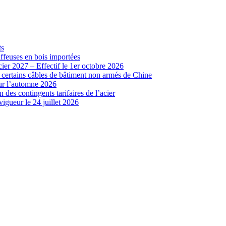
ts
iffeuses en bois importées
cier 2027 – Effectif le 1er octobre 2026
r certains câbles de bâtiment non armés de Chine
our l’automne 2026
 des contingents tarifaires de l’acier
vigueur le 24 juillet 2026