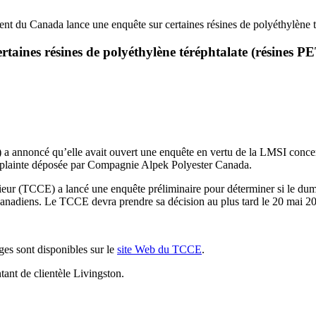
t du Canada lance une enquête sur certaines résines de polyéthylène t
aines résines de polyéthylène téréphtalate (résines P
 a annoncé qu’elle avait ouvert une enquête en vertu de la LMSI conc
e plainte déposée par Compagnie Alpek Polyester Canada.
rieur (TCCE) a lancé une enquête préliminaire pour déterminer si le d
 canadiens. Le TCCE devra prendre sa décision au plus tard le 20
es sont disponibles sur le
site Web du TCCE
.
ant de clientèle Livingston.