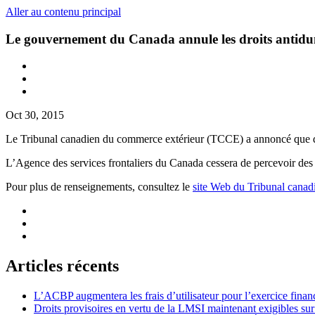
Aller au contenu principal
Le gouvernement du Canada annule les droits antidum
Oct 30, 2015
Le Tribunal canadien du commerce extérieur (TCCE) a annoncé que depu
L’Agence des services frontaliers du Canada cessera de percevoir des 
Pour plus de renseignements, consultez le
site Web du Tribunal canad
Articles récents
L’ACBP augmentera les frais d’utilisateur pour l’exercice finan
Droits provisoires en vertu de la LMSI maintenant exigibles su