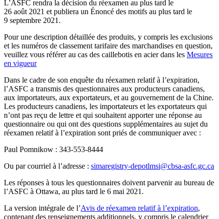
L’ASFC rendra la décision du réexamen au plus tard le
26 août 2021 et publiera un Énoncé des motifs au plus tard le
9 septembre 2021.
Pour une description détaillée des produits, y compris les exclusions
et les numéros de classement tarifaire des marchandises en question,
veuillez vous référer au cas des caillebotis en acier dans les
Mesures
en vigueur
Dans le cadre de son enquête du réexamen relatif à l’expiration,
l’ASFC a transmis des questionnaires aux producteurs canadiens,
aux importateurs, aux exportateurs, et au gouvernement de la Chine.
Les producteurs canadiens, les importateurs et les exportateurs qui
n’ont pas reçu de lettre et qui souhaitent apporter une réponse au
questionnaire ou qui ont des questions supplémentaires au sujet du
réexamen relatif à l’expiration sont priés de communiquer avec :
Paul Pomnikow : 343‑553‑8444
Ou par courriel à l’adresse :
simaregistry-depotlmsi@cbsa-asfc.gc.ca
Les réponses à tous les questionnaires doivent parvenir au bureau de
l’ASFC à Ottawa, au plus tard le 6 mai 2021.
La version intégrale de l’
Avis de réexamen relatif à l’expiration
,
contenant des renseignements additionnels, y compris le calendrier