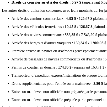
Droits de courrier sujet à des droits : 6,97 $
(auparavant 6,52
Les autres droits d’utilisation concernés, avec leurs montants du 1er j
Arrivée des camions commerciaux :
6,95 $ / 126,67
$ plafond a
Arrivée des véhicules ferroviaires :
10,45 $ / 126,67
$ plafond a
Arrivée des navires commerciaux :
553,55 $ / 7 543,20
$ plafon
Arrivée des barges et d’autres vraquiers :
139,34 $ / 1 900,05
$ 
Première arrivée de navires ou d’aéronefs privés/paiement antici
Arrivée de passagers de navires commerciaux ou d’aéronefs :
6
Permis de courtier en douane :
174,80 $
(auparavant 163,71 $)
Transporteur d’expédition express/installations de plaque tourna
Droits supplémentaires pour l’entrée ou la mainlevée :
3,80 $
(a
Entrée ou mainlevée non officielle non préparée par le personn
Entrée ou mainlevée non officielle préparée par le personnel de