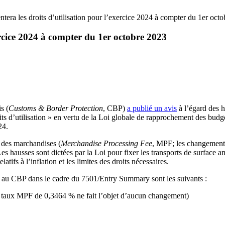
era les droits d’utilisation pour l’exercice 2024 à compter du 1er oct
rcice 2024 à compter du 1er octobre 2023
s (
Customs & Border Protection
, CBP)
a publié un avis
à l’égard des h
ts d’utilisation » en vertu de la Loi globale de rapprochement des budg
24.
t des marchandises (
Mer­chandise Processing Fee
, MPF; les changement
. Les hausses sont dictées par la Loi pour fixer les transports de surfac
tifs à l’inflation et les limites des droits nécessaires.
 au CBP dans le cadre du 7501/Entry Summary sont les suivants :
taux MPF de 0,3464 % ne fait l’objet d’aucun changement)