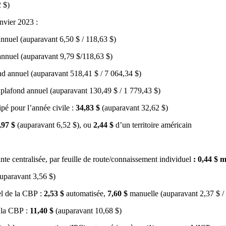
 $)
anvier 2023 :
nnuel (auparavant 6,50 $ / 118,63 $)
nnuel (auparavant 9,79 $/118,63 $)
d annuel (auparavant 518,41 $ / 7 064,34 $)
plafond annuel (auparavant 130,49 $ / 1 779,43 $)
pé pour l’année civile :
34,83 $
(auparavant 32,62 $)
,97 $
(auparavant 6,52 $), ou
2,44 $
d’un territoire américain
nte centralisée, par feuille de route/connaissement individuel
: 0,44 $
uparavant 3,56 $)
el de la CBP :
2,53 $
automatisée,
7,60 $
manuelle (auparavant 2,37 $ / 
 la CBP :
11,40 $
(auparavant 10,68 $)