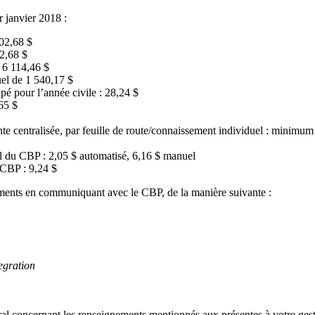
r janvier 2018 :
102,68 $
02,68 $
 6 114,46 $
uel de 1 540,17 $
pé pour l’année civile : 28,24 $
65 $
ante centralisée, par feuille de route/connaissement individuel : minim
el du CBP : 2,05 $ automatisé, 6,16 $ manuel
 CBP : 9,24 $
ements en communiquant avec le CBP, de la manière suivante :
egration
al concernant les renseignements mentionnés aux présentes à votre ge