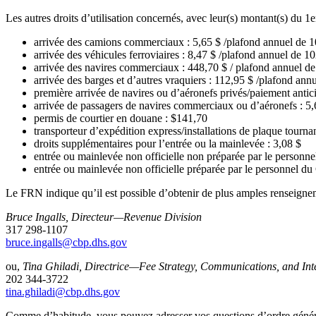
Les autres droits d’utilisation concernés, avec leur(s) montant(s) du 1e
arrivée des camions commerciaux : 5,65 $ /plafond annuel de 
arrivée des véhicules ferroviaires : 8,47 $ /plafond annuel de 1
arrivée des navires commerciaux : 448,70 $ / plafond annuel de
arrivée des barges et d’autres vraquiers : 112,95 $ /plafond ann
première arrivée de navires ou d’aéronefs privés/paiement antici
arrivée de passagers de navires commerciaux ou d’aéronefs : 5,
permis de courtier en douane : $141,70
transporteur d’expédition express/installations de plaque tourn
droits supplémentaires pour l’entrée ou la mainlevée : 3,08 $
entrée ou mainlevée non officielle non préparée par le personn
entrée ou mainlevée non officielle préparée par le personnel du
Le FRN indique qu’il est possible d’obtenir de plus amples renseign
Bruce Ingalls, Directeur—Revenue Division
317 298-1107
bruce.ingalls@cbp.dhs.gov
ou,
Tina Ghiladi, Directrice—Fee Strategy, Communications, and Int
202 344-3722
tina.ghiladi@cbp.dhs.gov
Comme d’habitude, vous pouvez adresser vos questions d’ordre génér