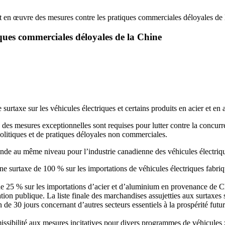
en œuvre des mesures contre les pratiques commerciales déloyales de 
ques commerciales déloyales de la Chine
taxe sur les véhicules électriques et certains produits en acier et en
 des mesures exceptionnelles sont requises pour lutter contre la concurre
olitiques et de pratiques déloyales non commerciales.
nde au même niveau pour l’industrie canadienne des véhicules électrique
 surtaxe de 100 % sur les importations de véhicules électriques fabriq
 de 25 % sur les importations d’acier et d’aluminium en provenance de 
ation publique. La liste finale des marchandises assujetties aux surtaxes
0 jours concernant d’autres secteurs essentiels à la prospérité future 
issibilité aux mesures incitatives pour divers programmes de véhicules 