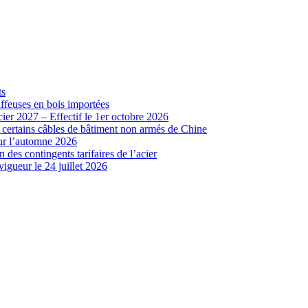
ts
iffeuses en bois importées
cier 2027 – Effectif le 1er octobre 2026
r certains câbles de bâtiment non armés de Chine
our l’automne 2026
 des contingents tarifaires de l’acier
vigueur le 24 juillet 2026