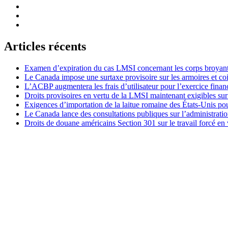
Articles récents
Examen d’expiration du cas LMSI concernant les corps broyan
Le Canada impose une surtaxe provisoire sur les armoires et co
L’ACBP augmentera les frais d’utilisateur pour l’exercice finan
Droits provisoires en vertu de la LMSI maintenant exigibles su
Exigences d’importation de la laitue romaine des États-Unis p
Le Canada lance des consultations publiques sur l’administration
Droits de douane américains Section 301 sur le travail forcé en 