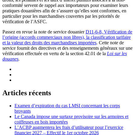
conformité servent de rappel aux importateurs pour examiner leurs
pratiques douanières afin de s’assurer qu’elles sont conformes, en
particulier pour les marchandises couvertes par les priorités de
vérification de l’ASFC.
Passez en revue la note de service douanier
D11-6-8, Vérification de
l’origine (accords commerciaux non libres), la classification tarifaire
et la valeur des droits des marchandises importées
. Cette note de
service fournit des directives et des renseignements généraux sur une
vérification effectuée en vertu de la section 42.01 de la
Loi sur les
douanes
.
Articles récents
Examen d’expiration du cas LMSI concernant les corps
broyants
Le Canada impose une surtaxe provisoire sur les armoires et
coiffeuses en bois importées
L’ACBP augmentera les frais d’utilisateur pour l’exercice
financier 2027 – Effectif le 1er octobre 2026