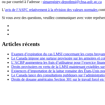
ou par courriel à l’adresse :
simaregistry-depotlmsi@cbsa-asfc.gc.ca
L’
avis de l’ASFC relativement à la révision des valeurs normales
cont
Si vous avez des questions, veuillez communiquer avec votre représent
Articles récents
Examen d’expiration du cas LMSI concernant les corps broyan
Le Canada impose une surtaxe provisoire sur les armoires et co
L’ACBP augmentera les frais d’utilisateur pour l’exercice finan
Droits provisoires en vertu de la LMSI maintenant exigibles su
Exigences d’importation de la laitue romaine des États-Unis p
Le Canada lance des consultations publiques sur l’administration
Droits de douane américains Section 301 sur le travail forcé en 