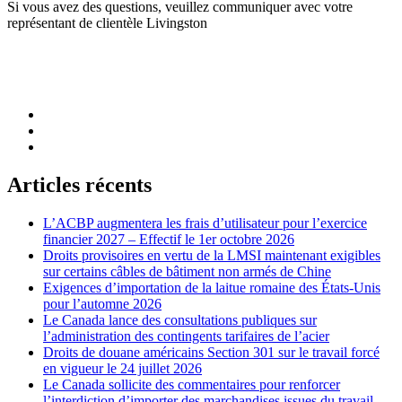
Si vous avez des questions, veuillez communiquer avec votre
représentant de clientèle Livingston
Articles récents
L’ACBP augmentera les frais d’utilisateur pour l’exercice
financier 2027 – Effectif le 1er octobre 2026
Droits provisoires en vertu de la LMSI maintenant exigibles
sur certains câbles de bâtiment non armés de Chine
Exigences d’importation de la laitue romaine des États-Unis
pour l’automne 2026
Le Canada lance des consultations publiques sur
l’administration des contingents tarifaires de l’acier
Droits de douane américains Section 301 sur le travail forcé
en vigueur le 24 juillet 2026
Le Canada sollicite des commentaires pour renforcer
l’interdiction d’importer des marchandises issues du travail