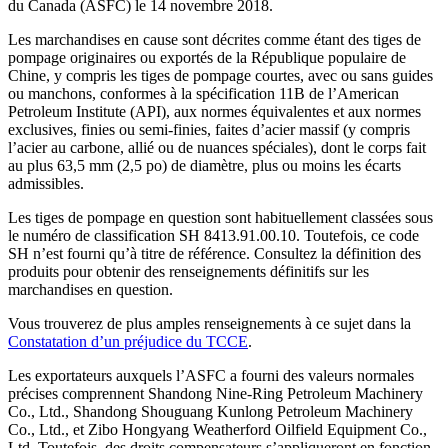
du Canada (ASFC) le 14 novembre 2018.
Les marchandises en cause sont décrites comme étant des tiges de
pompage originaires ou exportés de la République populaire de
Chine, y compris les tiges de pompage courtes, avec ou sans guides
ou manchons, conformes à la spécification 11B de l’American
Petroleum Institute (API), aux normes équivalentes et aux normes
exclusives, finies ou semi-finies, faites d’acier massif (y compris
l’acier au carbone, allié ou de nuances spéciales), dont le corps fait
au plus 63,5 mm (2,5 po) de diamètre, plus ou moins les écarts
admissibles.
Les tiges de pompage en question sont habituellement classées sous
le numéro de classification SH 8413.91.00.10. Toutefois, ce code
SH n’est fourni qu’à titre de référence. Consultez la définition des
produits pour obtenir des renseignements définitifs sur les
marchandises en question.
Vous trouverez de plus amples renseignements à ce sujet dans la
Constatation d’un préjudice du TCCE
.
Les exportateurs auxquels l’ASFC a fourni des valeurs normales
précises comprennent Shandong Nine-Ring Petroleum Machinery
Co., Ltd., Shandong Shouguang Kunlong Petroleum Machinery
Co., Ltd., et Zibo Hongyang Weatherford Oilfield Equipment Co.,
Ltd. Toutefois, des droits compensateurs s’appliqueront en fonction