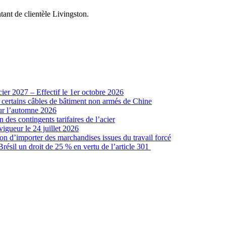
ant de clientèle Livingston.
cier 2027 – Effectif le 1er octobre 2026
r certains câbles de bâtiment non armés de Chine
our l’automne 2026
 des contingents tarifaires de l’acier
vigueur le 24 juillet 2026
ion d’importer des marchandises issues du travail forcé
sil un droit de 25 % en vertu de l’article 301