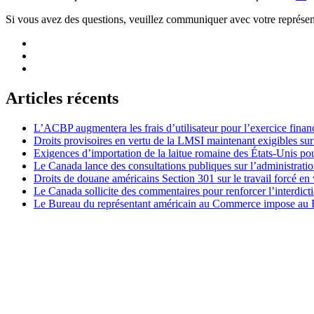
Si vous avez des questions, veuillez communiquer avec votre représent
Articles récents
L’ACBP augmentera les frais d’utilisateur pour l’exercice finan
Droits provisoires en vertu de la LMSI maintenant exigibles su
Exigences d’importation de la laitue romaine des États-Unis p
Le Canada lance des consultations publiques sur l’administration
Droits de douane américains Section 301 sur le travail forcé en 
Le Canada sollicite des commentaires pour renforcer l’interdict
Le Bureau du représentant américain au Commerce impose au Bré