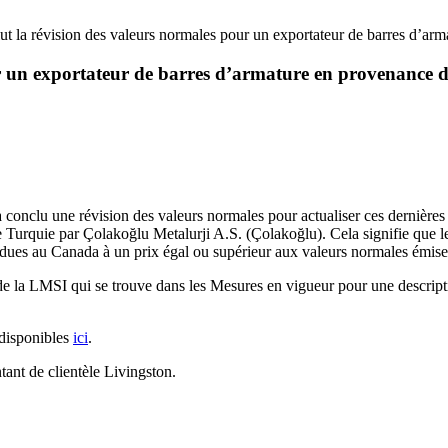
 la révision des valeurs normales pour un exportateur de barres d’ar
r un exportateur de barres d’armature en provenance 
onclu une révision des valeurs normales pour actualiser ces dernières et
Turquie par Çolakoğlu Metalurji A.S. (Çolakoğlu). Cela signifie que les
endues au Canada à un prix égal ou supérieur aux valeurs normales émi
e la LMSI qui se trouve dans les Mesures en vigueur pour une descriptio
 disponibles
ici
.
ant de clientèle Livingston.