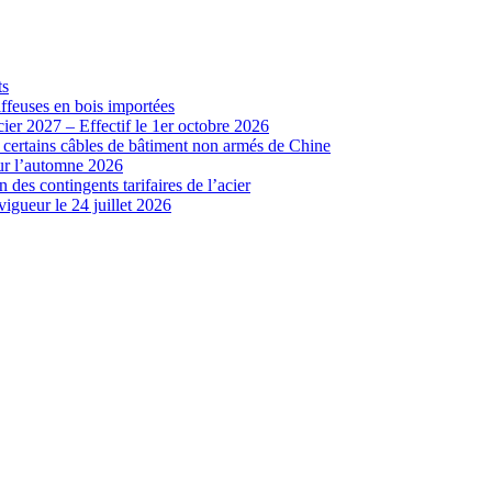
ts
iffeuses en bois importées
cier 2027 – Effectif le 1er octobre 2026
r certains câbles de bâtiment non armés de Chine
our l’automne 2026
 des contingents tarifaires de l’acier
vigueur le 24 juillet 2026