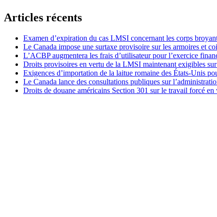
Articles récents
Examen d’expiration du cas LMSI concernant les corps broyan
Le Canada impose une surtaxe provisoire sur les armoires et co
L’ACBP augmentera les frais d’utilisateur pour l’exercice finan
Droits provisoires en vertu de la LMSI maintenant exigibles su
Exigences d’importation de la laitue romaine des États-Unis p
Le Canada lance des consultations publiques sur l’administration
Droits de douane américains Section 301 sur le travail forcé en 