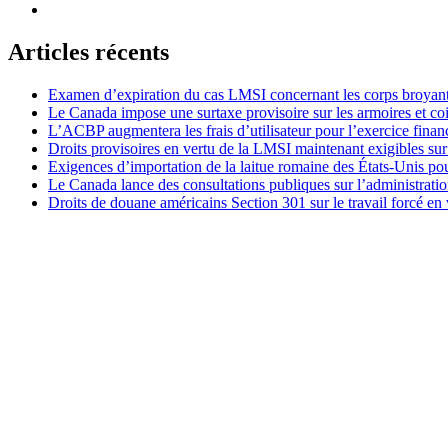
Articles récents
Examen d’expiration du cas LMSI concernant les corps broyan
Le Canada impose une surtaxe provisoire sur les armoires et co
L’ACBP augmentera les frais d’utilisateur pour l’exercice finan
Droits provisoires en vertu de la LMSI maintenant exigibles su
Exigences d’importation de la laitue romaine des États-Unis p
Le Canada lance des consultations publiques sur l’administration
Droits de douane américains Section 301 sur le travail forcé en 