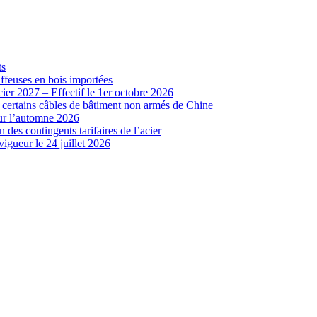
ts
iffeuses en bois importées
cier 2027 – Effectif le 1er octobre 2026
r certains câbles de bâtiment non armés de Chine
our l’automne 2026
 des contingents tarifaires de l’acier
vigueur le 24 juillet 2026