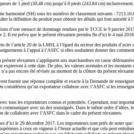
urs de 1 pied (30,48 cm) jusqu’à 8 pieds (243.84 cm) inclusivement.
ème harmonisé (SH) sous les numéros de classement suivants : 7213.10
ter la définition du produit pour obtenir les détails qui font autorité à
sions d’une menace de dommage rendues par le TCCE le 9 janvier 2015 
 2. Il est prévu que le présent réexamen prendra fin d’ici le 4 mai 201
 de l’article 20 de la LMSI, à l’égard du secteur des produits d’acier 
 renseignements à l’appui à l’ASFC si elles souhaitent donner des commenta
 du présent réexamen s’appliquent aux marchandises en cause dédouanée
r expireront à cette date. De plus, les valeurs normales et les montant
 n’a pas encore été révisée au moment de la clôture du présent réexame
ivent fournir une réponse complète et exacte à la Demande de renseign
n considérera qu’un exportateur collabore avec l’ASFC si les renseigne
c tous les exportateurs connus et potentiels. Cependant, tout importa
it communiquer avec un des soussignés. Dans le même ordre d’idées, le
ntion de collaborer avec l’ASFC dans le cadre du présent réexamen.
ues d’ici le 29 décembre 2017. Les importateurs sont priés de noter qu
upérieurs à ceux en vigueur à l’heure actuelle et que cela peut entraîn
u’un exportateur (selon le cas, un fabricant) collabore au présent rée