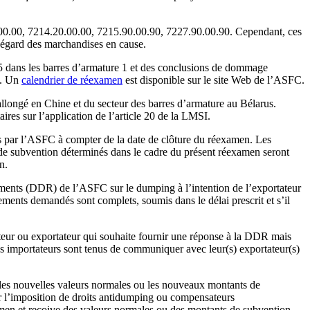
.00.00, 7214.20.00.00, 7215.90.00.90, 7227.90.00.90. Cependant, ces
 l’égard des marchandises en cause.
dans les barres d’armature 1 et des conclusions de dommage
8. Un
calendrier de réexamen
est disponible sur le site Web de l’ASFC.
allongé en Chine et du secteur des barres d’armature au Bélarus.
ires sur l’application de l’article 20 de la LMSI.
s par l’ASFC à compter de la date de clôture du réexamen. Les
s de subvention déterminés dans le cadre du présent réexamen seront
n.
ements (DDR) de l’ASFC sur le dumping à l’intention de l’exportateur
ments demandés sont complets, soumis dans le délai prescrit et s’il
teur ou exportateur qui souhaite fournir une réponse à la DDR mais
s importateurs sont tenus de communiquer avec leur(s) exportateur(s)
e les nouvelles valeurs normales ou les nouveaux montants de
er l’imposition de droits antidumping ou compensateurs
xamen et reçoive des valeurs normales ou des montants de subvention