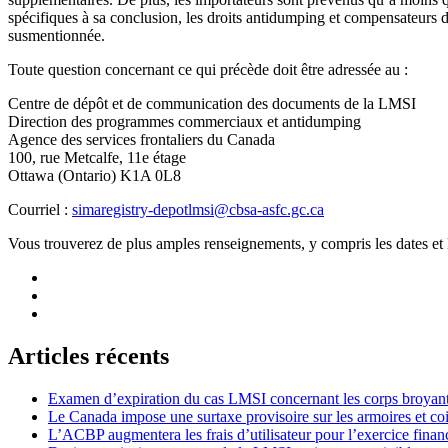
spécifiques à sa conclusion, les droits antidumping et compensateurs de
susmentionnée.
Toute question concernant ce qui précède doit être adressée au :
Centre de dépôt et de communication des documents de la LMSI
Direction des programmes commerciaux et antidumping
Agence des services frontaliers du Canada
100, rue Metcalfe, 11e étage
Ottawa (Ontario) K1A 0L8
Courriel :
simaregistry-depotlmsi@cbsa-asfc.gc.ca
Vous trouverez de plus amples renseignements, y compris les dates et 
Articles récents
Examen d’expiration du cas LMSI concernant les corps broyan
Le Canada impose une surtaxe provisoire sur les armoires et co
L’ACBP augmentera les frais d’utilisateur pour l’exercice finan