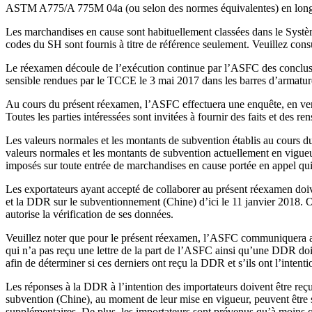
ASTM A775/A 775M 04a (ou selon des normes équivalentes) en longue
Les marchandises en cause sont habituellement classées dans le Syst
codes du SH sont fournis à titre de référence seulement. Veuillez consul
Le réexamen découle de l’exécution continue par l’ASFC des conclu
sensible rendues par le TCCE le 3 mai 2017 dans les barres d’armature
Au cours du présent réexamen, l’ASFC effectuera une enquête, en vertu
Toutes les parties intéressées sont invitées à fournir des faits et des
Les valeurs normales et les montants de subvention établis au cours
valeurs normales et les montants de subvention actuellement en vigueu
imposés sur toute entrée de marchandises en cause portée en appel qui
Les exportateurs ayant accepté de collaborer au présent réexamen do
et la DDR sur le subventionnement (Chine) d’ici le 11 janvier 2018. O
autorise la vérification de ses données.
Veuillez noter que pour le présent réexamen, l’ASFC communiquera ave
qui n’a pas reçu une lettre de la part de l’ASFC ainsi qu’une DDR do
afin de déterminer si ces derniers ont reçu la DDR et s’ils ont l’inte
Les réponses à la DDR à l’intention des importateurs doivent être reç
subvention (Chine), au moment de leur mise en vigueur, peuvent être s
supplémentaires. De plus, les importateurs sont prévenus qu’à moins q