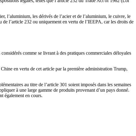
positions légales, telles que l’article 232 du Trade Act of 1962 (Loi
r, l’aluminium, les dérivés de l’acier et de l’aluminium, le cuivre, le
tu de l’article 232 ou uniquement en vertu de l’IEEPA, car les droits de
ys considérés comme se livrant à des pratiques commerciales déloyales
a Chine en vertu de cet article par la première administration Trump,
pplémentaires au titre de l’article 301 soient imposés dans les semaines
s’appliquer à une large gamme de produits provenant d’un pays donné.
ont également en cours.