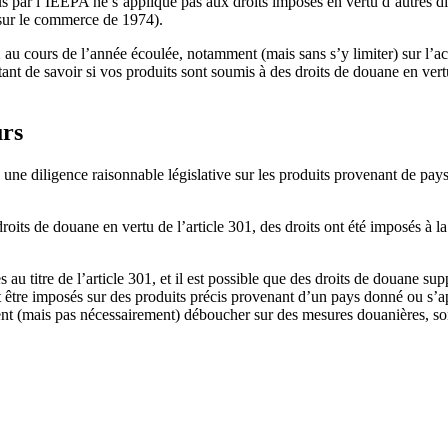
s par l’IEEPA ne s’applique pas aux droits imposés en vertu d’autres dis
 sur le commerce de 1974).
au cours de l’année écoulée, notamment (mais sans s’y limiter) sur l’acie
ortant de savoir si vos produits sont soumis à des droits de douane en ver
urs
 une diligence raisonnable législative sur les produits provenant de pa
roits de douane en vertu de l’article 301, des droits ont été imposés à l
au titre de l’article 301, et il est possible que des droits de douane su
ent être imposés sur des produits précis provenant d’un pays donné ou 
ement (mais pas nécessairement) déboucher sur des mesures douanières, s