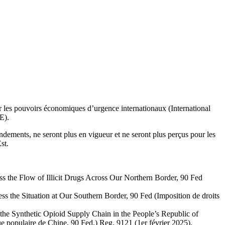
ur les pouvoirs économiques d’urgence internationaux (International
E).
ndements, ne seront plus en vigueur et ne seront plus perçus pour les
st.
s the Flow of Illicit Drugs Across Our Northern Border, 90 Fed
s the Situation at Our Southern Border, 90 Fed (Imposition de droits
the Synthetic Opioid Supply Chain in the People’s Republic of
e populaire de Chine, 90 Fed.) Reg. 9121 (1er février 2025).