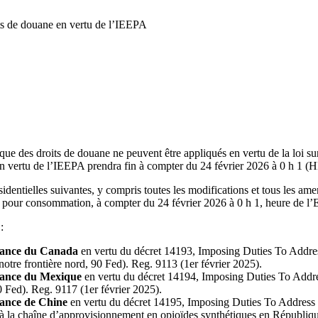
its de douane en vertu de l’IEEPA
que des droits de douane ne peuvent être appliqués en vertu de la loi s
vertu de l’IEEPA prendra fin à compter du 24 février 2026 à 0 h 1 (H
dentielles suivantes, y compris toutes les modifications et tous les ame
 pour consommation, à compter du 24 février 2026 à 0 h 1, heure de l’E
:
enance du Canada
en vertu du décret 14193, Imposing Duties To Addres
 notre frontière nord, 90 Fed). Reg. 9113 (1er février 2025).
enance du Mexique
en vertu du décret 14194, Imposing Duties To Addres
90 Fed). Reg. 9117 (1er février 2025).
nance de Chine
en vertu du décret 14195, Imposing Duties To Address 
 à la chaîne d’approvisionnement en opioïdes synthétiques en Républiqu