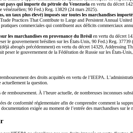
tout pays qui importe du pétrole du Venezuela
en vertu du décret 14
le vénézuélien; 90 Fed.) Reg. 13829 (24 mars 2025).
s, un taux plus élevé) imposés sur toutes les marchandises importée
 Trade Practices That Contribute to Large and Persistent Annual United
es pratiques commerciales qui contribuent aux déficits commerciaux annu
s sur les marchandises en provenance du Brésil
en vertu du décret 1
peser le gouvernement brésilien sur les États-Unis, 90 Fed.) Reg. 37739 (
(déjà abrogés précédemment) en vertu du décret 14329, Addressing Thr
fait peser le gouvernement de la Fédération de Russie sur les États-Unis
 le remboursement des droits acquittés en vertu de l’IEEPA. L’administr
 actuellement la question.
us de remboursement. À l’heure actuelle, de nombreuses inconnues subsi
es de conformité réglementaire afin de comprendre comment la suppressi
 la documentation exigée au moment de l’entrée des marchandises sur le 
ur