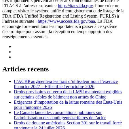
Les importateurs peuvent accéder aux fonctionnalités de base de
l’ITACS à l’adresse suivante :
https://itacs.fda.gov
. Pour créer un
compte, visitez le système unifié d’enregistrement et de listage de la
FDA (FDA Unified Registration and Listing System, FURLS) à
l’adresse suivante :
https://www.access.fda.gov/oaa
. La FDA
encourage fortement tous les importateurs à passer à ce système
électronique pour assurer la réception en temps opportun des
renseignements essentiels.
Articles récents
L’ACBP augmentera les frais d’utilisateur pour l’exercice
financier 2027 – Effectif le 1er octobre 2026
Droits provisoires en vertu de la LMSI maintenant exigibles
sur certains câbles de bâtiment non armés de Chine
Exigences d’importation de la laitue romaine des États-Unis
pour l’automne 2026
Le Canada lance des consultations publiques sur
l’administration des contingents tarifaires de l’acier
Droits de douane américains Section 301 sur le travail forcé
en vigueur le 24 juillet 2026