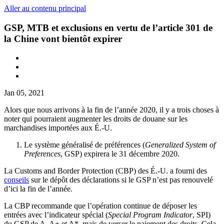
Aller au contenu principal
GSP, MTB et exclusions en vertu de l’article 301 de
la Chine vont bientôt expirer
Jan 05, 2021
Alors que nous arrivons à la fin de l’année 2020, il y a trois choses à
noter qui pourraient augmenter les droits de douane sur les
marchandises importées aux É.-U.
Le système généralisé de préférences (
Generalized System of
Preferences
, GSP) expirera le 31 décembre 2020.
La Customs and Border Protection (CBP) des É.-U. a fourni des
conseils
sur le dépôt des déclarations si le GSP n’est pas renouvelé
d’ici la fin de l’année.
La CBP recommande que l’opération continue de déposer les
entrées avec l’indicateur spécial (
Special Program Indicator
, SPI)
du GSP de A, A+ et A*, mais de verser le paiement des droits. Cela