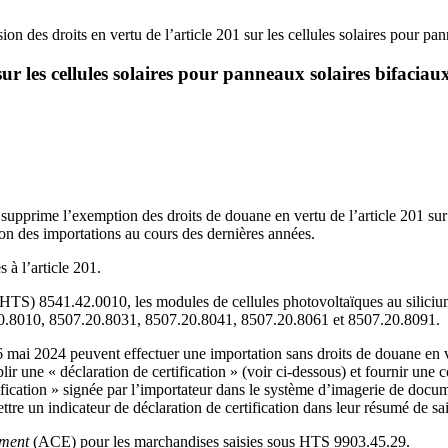
sion des droits en vertu de l’article 201 sur les cellules solaires pour pa
 sur les cellules solaires pour panneaux solaires bifaciau
supprime l’exemption des droits de douane en vertu de l’article 201 sur 
ion des importations au cours des dernières années.
 à l’article 201.
 (HTS) 8541.42.0010, les modules de cellules photovoltaïques au silici
8010, 8507.20.8031, 8507.20.8041, 8507.20.8061 et 8507.20.8091.
16 mai 2024 peuvent effectuer une importation sans droits de douane en v
r une « déclaration de certification » (voir ci-dessous) et fournir une c
tification » signée par l’importateur dans le système d’imagerie de do
ttre un indicateur de déclaration de certification dans leur résumé de sai
ment
(ACE) pour les marchandises saisies sous HTS 9903.45.29.