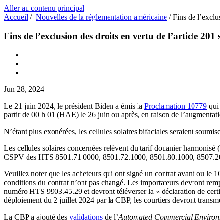
Aller au contenu principal
Accueil
/
Nouvelles de la réglementation américaine
/
Fins de l’exclu
Fins de l’exclusion des droits en vertu de l’article 201
Jun 28, 2024
Le 21 juin 2024, le président Biden a émis la
Proclamation 10779
qui 
partir de 00 h 01 (HAE) le 26 juin ou après, en raison de l’augmentat
N’étant plus exonérées, les cellules solaires bifaciales seraient soumises
Les cellules solaires concernées relèvent du tarif douanier harmonisé
CSPV des HTS 8501.71.0000, 8501.72.1000, 8501.80.1000, 8507.20.
Veuillez noter que les acheteurs qui ont signé un contrat avant ou le 
conditions du contrat n’ont pas changé. Les importateurs devront rempli
numéro HTS 9903.45.29 et devront téléverser la « déclaration de cer
déploiement du 2 juillet 2024 par la CBP, les courtiers devront transme
La CBP a ajouté des
validations
de l’
Automated Commercial Environ