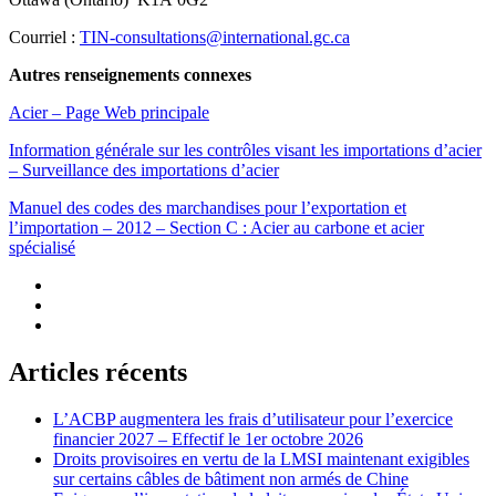
Courriel :
TIN-consultations@international.gc.ca
Autres renseignements connexes
Acier – Page Web principale
Information générale sur les contrôles visant les importations d’acier
– Surveillance des importations d’acier
Manuel des codes des marchandises pour l’exportation et
l’importation – 2012 – Section C : Acier au carbone et acier
spécialisé
Articles récents
L’ACBP augmentera les frais d’utilisateur pour l’exercice
financier 2027 – Effectif le 1er octobre 2026
Droits provisoires en vertu de la LMSI maintenant exigibles
sur certains câbles de bâtiment non armés de Chine