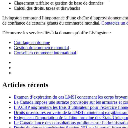
Classement tarifaire et gestion de base de données
Calcul des droits, taxes et drawbacks
Livingston comprend l’importance d’une chaîne d’approvisionnement eff
de confiance de certains géants du commerce mondial.
Contactez un d
Découvrez les services liés à la douane qu’offre Livingston :
Courtage en douane
Gestion du commerce mondial
Conseil en commerce international
Articles récents
Examen d’expiration du cas LMSI concernant les corps broyan
Le Canada impose une surtaxe provisoire sur les armoires et co
L’ACBP augmentera les frais d’utilisateur pour l’exercice finan
Droits provisoires en vertu de la LMSI maintenant exigibles su
Exigences d’importation de la laitue romaine des États-Unis p
Le Canada lance des consultations publiques sur l’administration
Droits de douane américains Section 301 sur le travail forcé en 