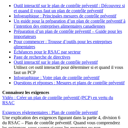
Outil interactif sur le plan de contrôle préventif : Découvrez si
et quand il vous faut un plan de contrôle préventif
Infographique : Principales mesures de contrôle préventif
Un guide pour la préparation d’un plan de contrôle préventif à
l’intention des entreprises alimentaires canadiennes
Préparation d’un plan de contrôle préventif – Guide pour les
importateurs
Pour commencer : Trousse d’outils pour les entreprises
alimen
t
aires
Échéances pour le RSAC par secteur
Page de recherche de directives
Outil interactif sur le plan de contrôle préventif
Utilisez cet outil interactif pour déterminer si et quand il vous
faut un PCP
Infographique : Votre pl
a
n de contrôle préventif
Questions et réponses : Mesures et plans de contrôle préventif
Connaissez les exigences
Vidéo : Créer un plan de contrôle préventif (PCP) en vertu du
RSAC
Exigences réglementaires : Plan de contrôle préventif
Une explication des exigences figurant dans la partie 4, division 6
du RSAC – Plan de contrôle préventif. Quand vous comprendrez
les exigences, vous saurez si vous les respectez ou non.