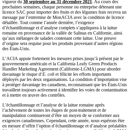
vigueur du
30 septembre au 31 décembre 2021
. Au cours des
prochaines semaines, chaque personne ou entreprise détenant une
licence SAC pour importer des fruits et des légumes frais recevra un
message par l’entremise de MonACIA avec la condition de licence
détaillée. Tout comme l’année dernière, l’exigence
d’échantillonnage et d’analyse complets s’appliquera à la laitue
romaine en provenance de la vallée de Salinas en Californie, ainsi
qu’aux mélanges de salades contenant cette laitue. Une preuve
d’origine sera requise pour les produits provenant d’autres régions
des États-Unis.
L’ACIA appuie fortement les mesures prises jusqu’à présent par le
gouvernement américain et la California Leafy Green Products
Handler Marketing Agreement (Californie-LGMA) pour aborder
davantage le risque d’
E. coli
et félicite les efforts importants
déployés par les deux organisations. La condition d’importation vise
à protéger davantage les canadiens, reconnaissant que les États-Unis
travaillent toujours activement à identifier les voies de contamination
et à mettre en œuvre des contrôles.
L’échantillonnage et l’analyse de la laitue romaine après
l’achèvement de toutes les étapes de post-traitement et de
manipulation continueront d’être un moyen de se conformer aux
exigences canadiennes. Cependant, cette année, nous espérons être
en mesure d’offrir l’option d’échantillonnage et d’analyse préalables