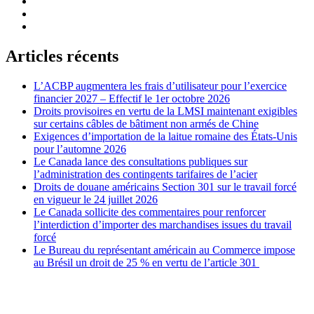
Articles récents
L’ACBP augmentera les frais d’utilisateur pour l’exercice
financier 2027 – Effectif le 1er octobre 2026
Droits provisoires en vertu de la LMSI maintenant exigibles
sur certains câbles de bâtiment non armés de Chine
Exigences d’importation de la laitue romaine des États-Unis
pour l’automne 2026
Le Canada lance des consultations publiques sur
l’administration des contingents tarifaires de l’acier
Droits de douane américains Section 301 sur le travail forcé
en vigueur le 24 juillet 2026
Le Canada sollicite des commentaires pour renforcer
l’interdiction d’importer des marchandises issues du travail
forcé
Le Bureau du représentant américain au Commerce impose
au Brésil un droit de 25 % en vertu de l’article 301