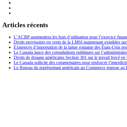
Articles récents
L’ACBP augmentera les frais d’utilisateur pour l’exercice finan
Droits provisoires en vertu de la LMSI maintenant exigibles su
Exigences d’importation de la laitue romaine des États-Unis p
Le Canada lance des consultations publiques sur l’administration
Droits de douane américains Section 301 sur le travail forcé en 
Le Canada sollicite des commentaires pour renforcer l’interdict
Le Bureau du représentant américain au Commerce impose au Bré