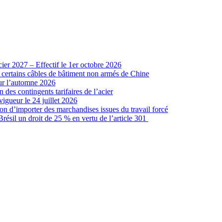
cier 2027 – Effectif le 1er octobre 2026
r certains câbles de bâtiment non armés de Chine
our l’automne 2026
 des contingents tarifaires de l’acier
vigueur le 24 juillet 2026
ion d’importer des marchandises issues du travail forcé
sil un droit de 25 % en vertu de l’article 301