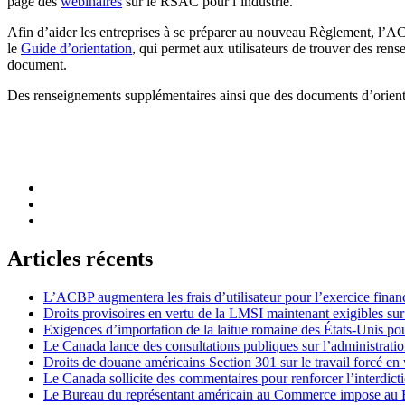
page des
webinaires
sur le RSAC pour l’industrie.
Afin d’aider les entreprises à se préparer au nouveau Règlement, l’A
le
Guide d’orientation
, qui permet aux utilisateurs de trouver des ren
document.
Des renseignements supplémentaires ainsi que des documents d’orient
Articles récents
L’ACBP augmentera les frais d’utilisateur pour l’exercice finan
Droits provisoires en vertu de la LMSI maintenant exigibles su
Exigences d’importation de la laitue romaine des États-Unis p
Le Canada lance des consultations publiques sur l’administration
Droits de douane américains Section 301 sur le travail forcé en 
Le Canada sollicite des commentaires pour renforcer l’interdict
Le Bureau du représentant américain au Commerce impose au Bré