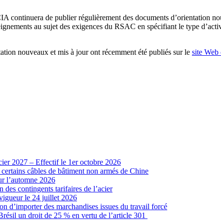
CIA continuera de publier régulièrement des documents d’orientation n
seignements au sujet des exigences du RSAC en spécifiant le type d’activi
ation nouveaux et mis à jour ont récemment été publiés sur le
site Web
cier 2027 – Effectif le 1er octobre 2026
r certains câbles de bâtiment non armés de Chine
our l’automne 2026
 des contingents tarifaires de l’acier
vigueur le 24 juillet 2026
ion d’importer des marchandises issues du travail forcé
sil un droit de 25 % en vertu de l’article 301