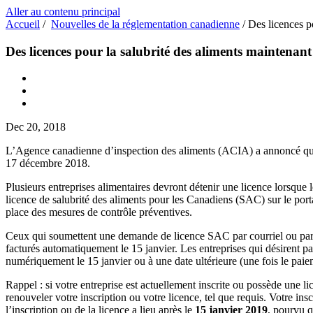
Aller au contenu principal
Accueil
/
Nouvelles de la réglementation canadienne
/
Des licences po
Des licences pour la salubrité des aliments maintenant 
Dec 20, 2018
L’Agence canadienne d’inspection des aliments (ACIA) a annoncé que 
17 décembre 2018.
Plusieurs entreprises alimentaires devront détenir une licence lorsq
licence de salubrité des aliments pour les Canadiens (SAC) sur le port
place des mesures de contrôle préventives.
Ceux qui soumettent une demande de licence SAC par courriel ou par t
facturés automatiquement le 15 janvier. Les entreprises qui désirent p
numériquement le 15 janvier ou à une date ultérieure (une fois le paiem
Rappel : si votre entreprise est actuellement inscrite ou possède une 
renouveler votre inscription ou votre licence, tel que requis. Votre 
l’inscription ou de la licence a lieu après le
15 janvier 2019
, pourvu q