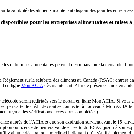
ur la salubrité des aliments maintenant disponibles pour les entreprises 
disponibles pour les entreprises alimentaires et mises à
les entreprises alimentaires peuvent désormais faire la demande d’une
ue le Règlement sur la salubrité des aliments au Canada (RSAC) entrera 
ail en ligne
Mon ACIA
dès maintenant. Afin de présenter une demande d
élécopie seront redirigés vers le portail en ligne Mon ACIA. Si vous 
ayer par carte de crédit devront se connecter à nouveau à Mon ACIA le 15
ent reçu et les vérifications nécessaires complétées).
licence auprès de l’ACIA et que son expiration survient avant le 15 janv
inscription ou licence demeurera valide en vertu du RSAC jusqu’à son exp
u’il y ait une déclaration sur celle-ci indiquant qu’il s’agit également d