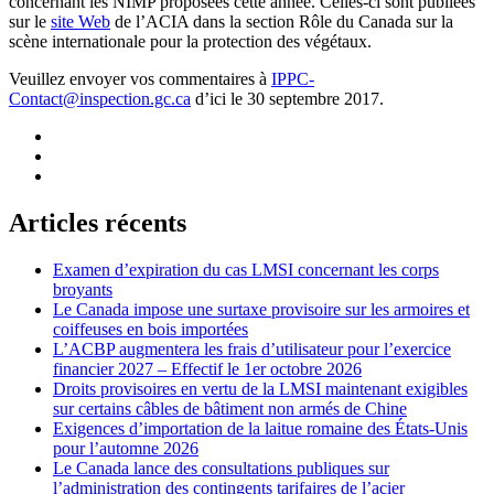
concernant les NIMP proposées cette année. Celles-ci sont publiées
sur le
site Web
de l’ACIA dans la section Rôle du Canada sur la
scène internationale pour la protection des végétaux.
Veuillez envoyer vos commentaires à
IPPC-
Contact@inspection.gc.ca
d’ici le 30 septembre 2017.
Articles récents
Examen d’expiration du cas LMSI concernant les corps
broyants
Le Canada impose une surtaxe provisoire sur les armoires et
coiffeuses en bois importées
L’ACBP augmentera les frais d’utilisateur pour l’exercice
financier 2027 – Effectif le 1er octobre 2026
Droits provisoires en vertu de la LMSI maintenant exigibles
sur certains câbles de bâtiment non armés de Chine
Exigences d’importation de la laitue romaine des États-Unis
pour l’automne 2026
Le Canada lance des consultations publiques sur
l’administration des contingents tarifaires de l’acier