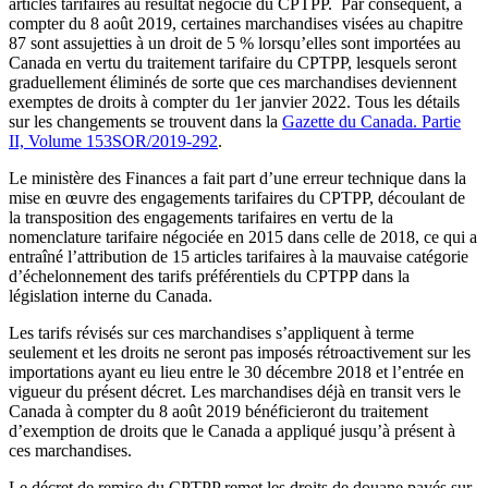
articles tarifaires au résultat négocié du CPTPP. Par conséquent, à
compter du 8 août 2019, certaines marchandises visées au chapitre
87 sont assujetties à un droit de 5 % lorsqu’elles sont importées au
Canada en vertu du traitement tarifaire du CPTPP, lesquels seront
graduellement éliminés de sorte que ces marchandises deviennent
exemptes de droits à compter du 1er janvier 2022. Tous les détails
sur les changements se trouvent dans la
Gazette du Canada. Partie
II, Volume 153SOR/2019-292
.
Le ministère des Finances a fait part d’une erreur technique dans la
mise en œuvre des engagements tarifaires du CPTPP, découlant de
la transposition des engagements tarifaires en vertu de la
nomenclature tarifaire négociée en 2015 dans celle de 2018, ce qui a
entraîné l’attribution de 15 articles tarifaires à la mauvaise catégorie
d’échelonnement des tarifs préférentiels du CPTPP dans la
législation interne du Canada.
Les tarifs révisés sur ces marchandises s’appliquent à terme
seulement et les droits ne seront pas imposés rétroactivement sur les
importations ayant eu lieu entre le 30 décembre 2018 et l’entrée en
vigueur du présent décret. Les marchandises déjà en transit vers le
Canada à compter du 8 août 2019 bénéficieront du traitement
d’exemption de droits que le Canada a appliqué jusqu’à présent à
ces marchandises.
Le décret de remise du CPTPP remet les droits de douane payés sur