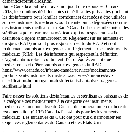
demandes/formulaires.html
Santé Canada a publié un avis indiquant que depuis le 16 mars
2018, les solutions désinfectantes et stérilisantes puissantes (incluant
les désinfectants pour lentilles cornéennes) destinées à être utilisées
sur des instruments médicaux, sont maintenant catégorisées comme
des instruments médicaux par Santé Canada. Les désinfectants et les
stérilisants pour instruments médicaux qui ne respectent pas la
définition d’agent antimicrobien du Règlement sur les aliments et
drogues (RAD) ne sont plus régulés en vertu du RAD et sont
maintenant soumis aux exigences du Règlement sur les instruments
médicaux (RIM). Les désinfectants qui respectent la définition
d’agent antimicrobien continuent d’être régulés en tant que
médicaments et d’être soumis aux exigences du RAD.
https://www.canada.ca/fr/sante-canada/services/medicaments-
produits-sante/instruments-medicaux/activites/annonces/avis-
classification-homologation-desinfectants-haut-niveau-agents-
sterilisants.html
Faire passer les solutions désinfectantes et stérilisantes puissantes de
la catégorie des médicaments à la catégorie des instruments
médicaux est une initiative du Conseil de coopération en matière de
réglementation (CCR) Canada-États-Unis pour les instruments
médicaux. Les initiatives du CCR ont pour but d’harmoniser les
exigences réglementaires du Canada et des États-Unis.