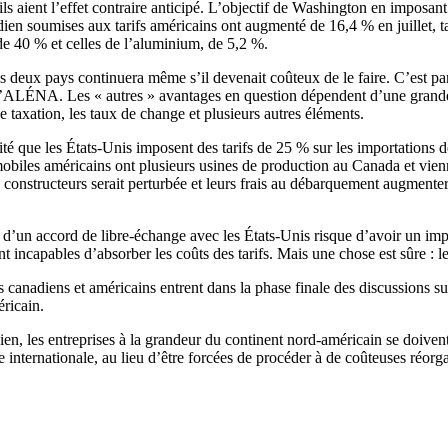
’ils aient l’effet contraire anticipé. L’objectif de Washington en imposa
dien soumises aux tarifs américains ont augmenté de 16,4 % en juillet,
 de 40 % et celles de l’aluminium, de 5,2 %.
s deux pays continuera même s’il devenait coûteux de le faire. C’est p
à l’ALÉNA. Les « autres » avantages en question dépendent d’une grande 
e taxation, les taux de change et plusieurs autres éléments.
ilité que les États-Unis imposent des tarifs de 25 % sur les importations 
obiles américains ont plusieurs usines de production au Canada et viennen
s constructeurs serait perturbée et leurs frais au débarquement augmente
a d’un accord de libre-échange avec les États-Unis risque d’avoir un im
nt incapables d’absorber les coûts des tarifs. Mais une chose est sûre :
urs canadiens et américains entrent dans la phase finale des discussions
ricain.
ien, les entreprises à la grandeur du continent nord-américain se doiv
le internationale, au lieu d’être forcées de procéder à de coûteuses réor