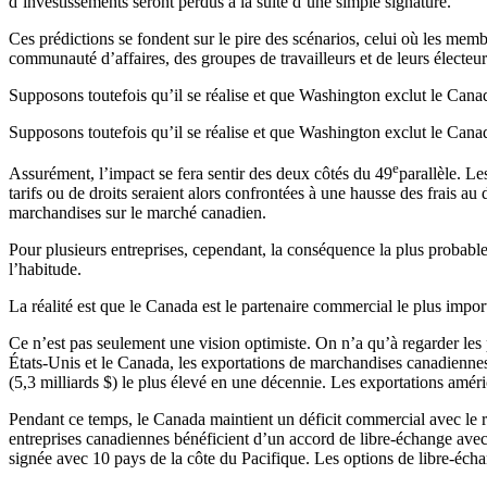
d’investissements seront perdus à la suite d’une simple signature.
Ces prédictions se fondent sur le pire des scénarios, celui où les mem
communauté d’affaires, des groupes de travailleurs et de leurs électeu
Supposons toutefois qu’il se réalise et que Washington exclut le Canad
Supposons toutefois qu’il se réalise et que Washington exclut le Canad
e
Assurément, l’impact se fera sentir des deux côtés du 49
parallèle. Le
tarifs ou de droits seraient alors confrontées à une hausse des frais 
marchandises sur le marché canadien.
Pour plusieurs entreprises, cependant, la conséquence la plus probabl
l’habitude.
La réalité est que le Canada est le partenaire commercial le plus impor
Ce n’est pas seulement une vision optimiste. On n’a qu’à regarder les
États-Unis et le Canada, les exportations de marchandises canadiennes
(5,3 milliards $) le plus élevé en une décennie. Les exportations améri
Pendant ce temps, le Canada maintient un déficit commercial avec le re
entreprises canadiennes bénéficient d’un accord de libre-échange avec
signée avec 10 pays de la côte du Pacifique. Les options de libre-éch