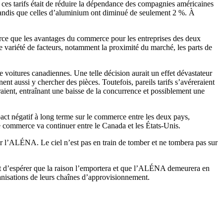
nt ces tarifs était de réduire la dépendance des compagnies américaines
 tandis que celles d’aluminium ont diminué de seulement 2 %. À
arce que les avantages du commerce pour les entreprises des deux
variété de facteurs, notamment la proximité du marché, les parts de
de voitures canadiennes. Une telle décision aurait un effet dévastateur
t aussi y chercher des pièces. Toutefois, pareils tarifs s’avéreraient
raient, entraînant une baisse de la concurrence et possiblement une
pact négatif à long terme sur le commerce entre les deux pays,
 le commerce va continuer entre le Canada et les États-Unis.
 sur l’ALÉNA. Le ciel n’est pas en train de tomber et ne tombera pas sur
ent d’espérer que la raison l’emportera et que l’ALÉNA demeurera en
ganisations de leurs chaînes d’approvisionnement.