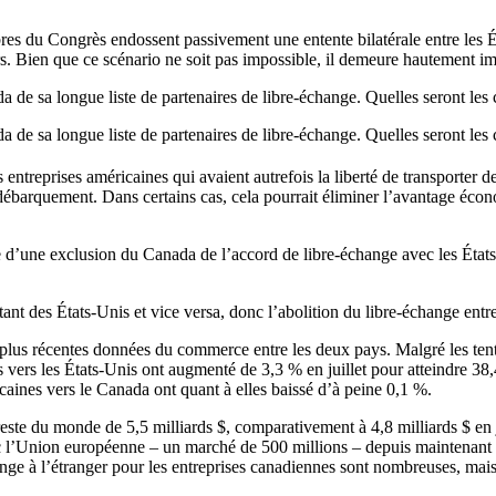
bres du Congrès endossent passivement une entente bilatérale entre les É
rs. Bien que ce scénario ne soit pas impossible, il demeure hautement i
a de sa longue liste de partenaires de libre-échange. Quelles seront les
a de sa longue liste de partenaires de libre-échange. Quelles seront les
s entreprises américaines qui avaient autrefois la liberté de transporter 
au débarquement. Dans certains cas, cela pourrait éliminer l’avantage é
e d’une exclusion du Canada de l’accord de libre-échange avec les États
tant des États-Unis et vice versa, donc l’abolition du libre-échange entr
 plus récentes données du commerce entre les deux pays. Malgré les ten
 vers les États-Unis ont augmenté de 3,3 % en juillet pour atteindre 38
caines vers le Canada ont quant à elles baissé d’à peine 0,1 %.
ste du monde de 5,5 milliards $, comparativement à 4,8 milliards $ en j
 l’Union européenne – un marché de 500 millions – depuis maintenant un
ange à l’étranger pour les entreprises canadiennes sont nombreuses, mai