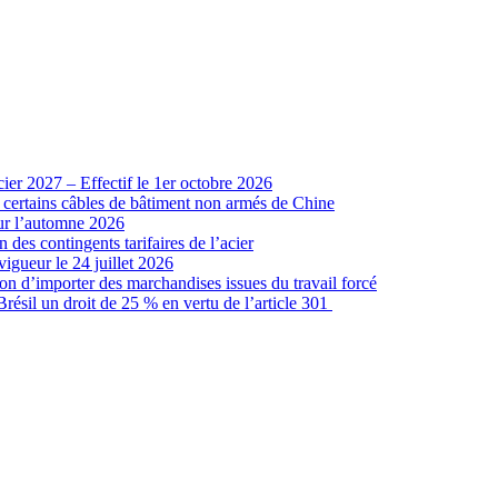
cier 2027 – Effectif le 1er octobre 2026
r certains câbles de bâtiment non armés de Chine
our l’automne 2026
 des contingents tarifaires de l’acier
vigueur le 24 juillet 2026
ion d’importer des marchandises issues du travail forcé
sil un droit de 25 % en vertu de l’article 301