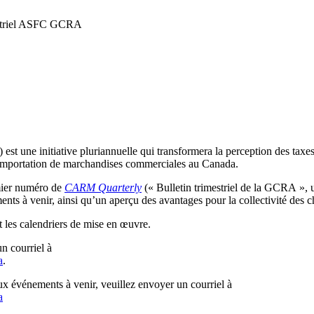
estriel ASFC GCRA
) est une initiative pluriannuelle qui transformera la perception des ta
importation de marchandises commerciales au Canada.
mier numéro de
CARM Quarterly
(« Bulletin trimestriel de la GCRA », un
nts à venir, ainsi qu’un aperçu des avantages pour la collectivité des 
t les calendriers de mise en œuvre.
n courriel à
a
.
x événements à venir, veuillez envoyer un courriel à
a