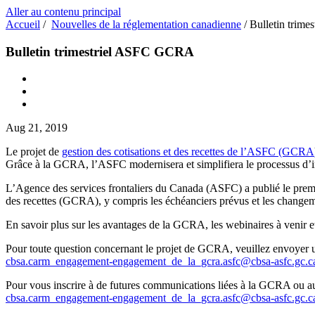
Aller au contenu principal
Accueil
/
Nouvelles de la réglementation canadienne
/
Bulletin trim
Bulletin trimestriel ASFC GCRA
Aug 21, 2019
Le projet de
gestion des cotisations et des recettes de l’ASFC (GCRA
Grâce à la GCRA, l’ASFC modernisera et simplifiera le processus d’
L’Agence des services frontaliers du Canada (ASFC) a publié le pre
des recettes (GCRA), y compris les échéanciers prévus et les changeme
En savoir plus sur les avantages de la GCRA, les webinaires à venir e
Pour toute question concernant le projet de GCRA, veuillez envoyer u
cbsa.carm_engagement-engagement_de_la_gcra.asfc@cbsa-asfc.gc.c
Pour vous inscrire à de futures communications liées à la GCRA ou au
cbsa.carm_engagement-engagement_de_la_gcra.asfc@cbsa-asfc.gc.c