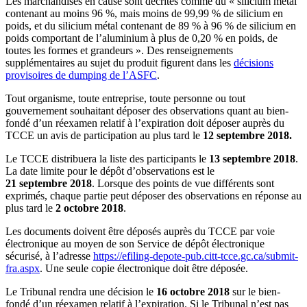
Les marchandises en cause sont décrites comme du « silicium métal
contenant au moins 96 %, mais moins de 99,99 % de silicium en
poids, et du silicium métal contenant de 89 % à 96 % de silicium en
poids comportant de l’aluminium à plus de 0,20 % en poids, de
toutes les formes et grandeurs ». Des renseignements
supplémentaires au sujet du produit figurent dans les
décisions
provisoires de dumping de l’ASFC
.
Tout organisme, toute entreprise, toute personne ou tout
gouvernement souhaitant déposer des observations quant au bien-
fondé d’un réexamen relatif à l’expiration doit déposer auprès du
TCCE un avis de participation au plus tard le
12 septembre 2018.
Le TCCE distribuera la liste des participants le
13 septembre 2018
.
La date limite pour le dépôt d’observations est le
21 septembre 2018
. Lorsque des points de vue différents sont
exprimés, chaque partie peut déposer des observations en réponse au
plus tard le
2 octobre 2018
.
Les documents doivent être déposés auprès du TCCE par voie
électronique au moyen de son Service de dépôt électronique
sécurisé, à l’adresse
https://efiling-depote-pub.citt-tcce.gc.ca/submit-
fra.aspx
. Une seule copie électronique doit être déposée.
Le Tribunal rendra une décision le
16 octobre 2018
sur le bien-
fondé d’un réexamen relatif à l’expiration. Si le Tribunal n’est pas