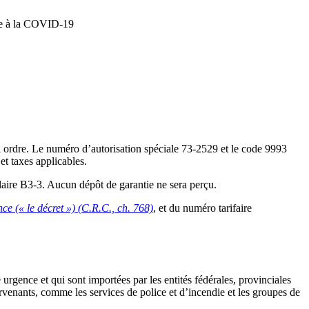
nse à la COVID-19
 ordre. Le numéro d’autorisation spéciale 73-2529 et le code 9993
et taxes applicables.
aire B3-3. Aucun dépôt de garantie ne sera perçu.
ce (« le décret ») (C.R.C., ch. 768)
, et du numéro tarifaire
 urgence et qui sont importées par les entités fédérales, provinciales
venants, comme les services de police et d’incendie et les groupes de