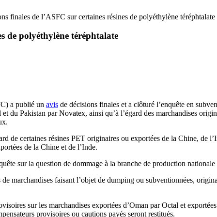
ons finales de l’ASFC sur certaines résines de polyéthylène téréphtalate
es de polyéthylène téréphtalate
FC) a publié un
avis
de décisions finales et a clôturé l’enquête en subven
 du Pakistan par Novatex, ainsi qu’à l’égard des marchandises originai
ux.
 de certaines résines PET originaires ou exportées de la Chine, de l’I
ortées de la Chine et de l’Inde.
te sur la question de dommage à la branche de production nationale et
ns de marchandises faisant l’objet de dumping ou subventionnées, origin
ovisoires sur les marchandises exportées d’Oman par Octal et exportées 
mpensateurs provisoires ou cautions payés seront restitués.