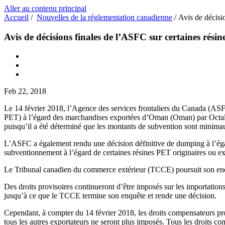
Aller au contenu principal
Accueil
/
Nouvelles de la réglementation canadienne
/
Avis de décisi
Avis de décisions finales de l’ASFC sur certaines résin
Feb 22, 2018
Le 14 février 2018, l’Agence des services frontaliers du Canada (AS
PET) à l’égard des marchandises exportées d’Oman (Oman) par Octal et
puisqu’il a été déterminé que les montants de subvention sont minima
L’ASFC a également rendu une décision définitive de dumping à l’égard
subventionnement à l’égard de certaines résines PET originaires ou exp
Le Tribunal canadien du commerce extérieur (TCCE) poursuit son enquê
Des droits provisoires continueront d’être imposés sur les importatio
jusqu’à ce que le TCCE termine son enquête et rende une décision.
Cependant, à compter du 14 février 2018, les droits compensateurs pr
tous les autres exportateurs ne seront plus imposés. Tous les droits co