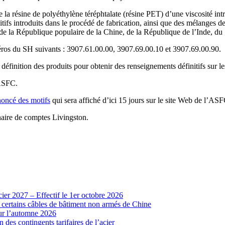
 la résine de polyéthylène téréphtalate (résine PET) d’une viscosité in
tifs introduits dans le procédé de fabrication, ainsi que des mélanges 
 de la République populaire de la Chine, de la République de l’Inde, d
éros du SH suivants : 3907.61.00.00, 3907.69.00.10 et 3907.69.00.90.
 définition des produits pour obtenir des renseignements définitifs sur 
ASFC.
oncé des motifs
qui sera affiché d’ici 15 jours sur le site Web de l’ASF
naire de comptes Livingston.
cier 2027 – Effectif le 1er octobre 2026
r certains câbles de bâtiment non armés de Chine
our l’automne 2026
 des contingents tarifaires de l’acier