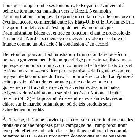
Lorsque Trump a quitté ses fonctions, le Royaume-Uni venait à
peine de terminer sa transition vers le Brexit. Néanmoins,
l’administration Trump avait exprimé un certain désir de conclure un
éventuel accord commercial entre les États-Unis et le Royaume-Uni.
L’espoir d’un tel accord s’est rapidement évanoui lorsque
l’administration Biden est entrée en fonction, citant le protocole de
l’Irlande du Nord et sa menace de raviver la violence sectaire en
Irlande comme un obstacle à la conclusion d’un accord.
De retour au pouvoir, l’administration Trump doit faire face à un
nouveau gouvernement britannique dirigé par les travaillistes, mais
qui espère toujours qu’un accord commercial entre les États-Unis et
le Royaume-Uni – considéré par les partisans de la gauche comme
le joyau de la couronne du Brexit – pourra être conclu. La réponse à
cette question dépendra en grande partie de la volonté du
gouvernement travailliste de céder à certaines des principales
exigences de Washington, à savoir l’accès au National Health
Service (NHS) et la possibilité de vendre des viandes lavées au
chlore sur le marché britannique, où de tels produits sont
actuellement interdits.
À l’inverse, si l’on ne parvient pas à trouver un terrain d’entente, les
droits de douane proposés par la campagne de Trump produiront
leur plein effet, ce qui, selon les estimations, coûtera à l’économie
britannique 0,8 % de sa production économique et une baisse de