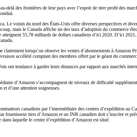
-delà des frontières de leur pays avec l’espoir de tirer profit des mar
mondial.
 Le voisin du nord des États-Unis offre diverses perspectives et divers
coup, mais le Canada affiche un des taux d’adoption du commerce électro
 atteignent 55,78 milliards de dollars canadiens d’ici 2020. D’ici 2021,
Canada.
e clairement lorsqu’on observe les ventes d’abonnements à Amazon Prim
 livraison accéléré comptant des membres offert par le géant du commerc
is ont tendance à garder leurs distances par rapport aux marchés inte
ermédiaire d’Amazon s’accompagnent de niveaux de difficulté supplément
on et d’une attention soigneuses.
sommateurs canadiens par l’intermédiaire des centres d’expédition au 
n fournisseur tiers d’Amazon et un INR canadien doit s’inscrire et pré
e dans laquelle le centre d’expédition d’Amazon est situé.