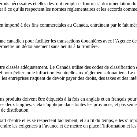
permis nécessaires et elles devront remplir et fournir la documentation
 à ce qu’ils respectent les normes réglementaires et les accords commerc
mporté à des fins commerciales au Canada, entraînant par le fait même d
ane canadien pour faciliter les transactions douanières avec l’Agence de
rmettre un dédouanement sans heurts à la frontière.
e classés adéquatement. Le Canada utilise des codes de classification di
 pour éviter toute infraction éventuelle aux règlements douaniers. Le cl
 les entreprises risquent de devoir payer des droits, des taxes et des inté
ns produits doivent être étiquetés à la fois en anglais et en français pou
es deux langues. Cela s’applique dans toutes les provinces, et pas seul
de distribution.
t d’entre elles se respectent facilement, et au fil du temps, elles s’im
rendre les exigences à l’avance et de mettre en place l’information et l