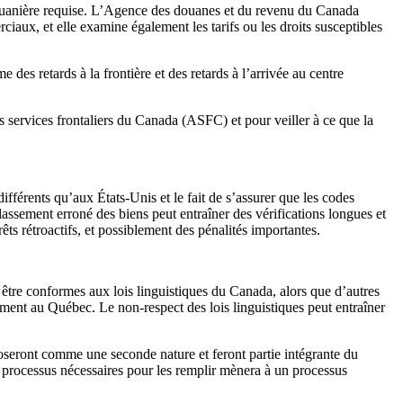
 douanière requise. L’Agence des douanes et du revenu du Canada
iaux, et elle examine également les tarifs ou les droits susceptibles
es retards à la frontière et des retards à l’arrivée au centre
s services frontaliers du Canada (ASFC) et pour veiller à ce que la
fférents qu’aux États-Unis et le fait de s’assurer que les codes
assement erroné des biens peut entraîner des vérifications longues et
rêts rétroactifs, et possiblement des pénalités importantes.
r être conformes aux lois linguistiques du Canada, alors que d’autres
ement au Québec. Le non-respect des lois linguistiques peut entraîner
poseront comme une seconde nature et feront partie intégrante du
es processus nécessaires pour les remplir mènera à un processus