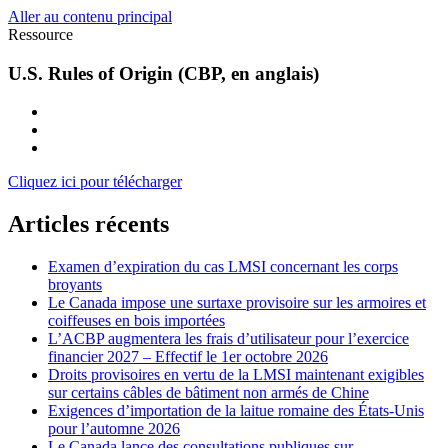
Aller au contenu principal
Ressource
U.S. Rules of Origin (CBP, en anglais)
Cliquez ici pour télécharger
Articles récents
Examen d’expiration du cas LMSI concernant les corps
broyants
Le Canada impose une surtaxe provisoire sur les armoires et
coiffeuses en bois importées
L’ACBP augmentera les frais d’utilisateur pour l’exercice
financier 2027 – Effectif le 1er octobre 2026
Droits provisoires en vertu de la LMSI maintenant exigibles
sur certains câbles de bâtiment non armés de Chine
Exigences d’importation de la laitue romaine des États-Unis
pour l’automne 2026
Le Canada lance des consultations publiques sur