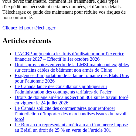
vous devez transmettre, comment les transmettre, quels types
d’expéditions nécessitent certaines données, et d’autres détails.
Téléchargez ce guide dès maintenant pour réduire vos risques de
non-conformité.
Cliquez ici pour télécharger
Articles récents
L’ACBP augmentera les frais d’utilisateur pour l’exercice
financier 2027 – Effectif le 1er octobre 2026
Droits provisoires en vertu de la LMSI maintenant exigibles
sur certains câbles de bâtiment non armés de Chine
Exigences d’importation de la laitue romaine des États-Unis
pour l’automne 2026
Le Canada lance des consultations publiques sur
l’administration des contingents tarifaires de l’acier
Droits de douane américains Section 301 sur le travail forcé
en vigueur le 24 juillet 2026
Le Canada sollicite des commentaires pour renforcer
l’interdiction d’importer des marchandises issues du travail
forcé
Le Bureau du représentant américain au Commerce impose
au Brésil un droit de 25 % en vertu de l’article 301