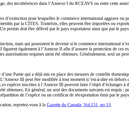
age, des incohérences dans l’Annexe I du RCEAVS ou entre cette annex
s d’extinction pour lesquelles le commerce international aggrave ou pour
terdits par la CITES. Toutefois, elles peuvent être importées ou exporté
 Un permis doit être délivré par le pays exportateur ainsi que par le pays
nction, mais qui pourraient le devenir si le commerce international n’es
II figurent également à l’Annexe II afin d’assurer la protection de ces 
es autorisations requises aient été obtenues. Généralement, seul un perm
de d’une Partie qui a déjà mis en place des mesures de contrôle domesti
. L’Annexe III peut être modifiée à tout moment (c’est-à-dire en dehors 
 Les espèces inscrites à l’Annexe III peuvent faire l’objet d’échanges à
t été obtenues. En général, un seul des documents suivants est requis : p
e répartition de l’espèce ou un certificat de réexportation émis par le pay
cation, reportez-vous à la
Gazette du Canada, Vol.151, no 13
.