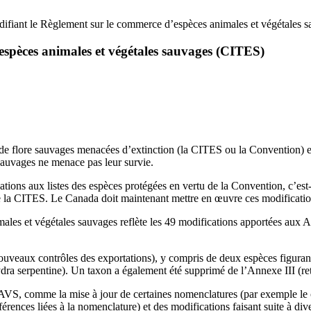
ifiant le Règlement sur le commerce d’espèces animales et végétales 
espèces animales et végétales sauvages (CITES)
e flore sauvages menacées d’extinction (la CITES ou la Convention) est 
sauvages ne menace pas leur survie.
tions aux listes des espèces protégées en vertu de la Convention, c’est-
de la CITES. Le Canada doit maintenant mettre en œuvre ces modificatio
es et végétales sauvages reflète les 49 modifications apportées aux A
veaux contrôles des exportations), y compris de deux espèces figurant à
lydra serpentine). Un taxon a également été supprimé de l’Annexe III (re
VS, comme la mise à jour de certaines nomenclatures (par exemple le 
éférences liées à la nomenclature) et des modifications faisant suite à