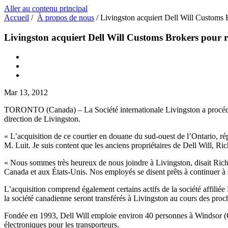
Aller au contenu principal
Accueil
/
À propos de nous
/
Livingston acquiert Dell Will Customs B
Livingston acquiert Dell Will Customs Brokers pour re
Mar 13, 2012
TORONTO (Canada) – La Société internationale Livingston a procédé à l
direction de Livingston.
« L’acquisition de ce courtier en douane du sud-ouest de l’Ontario, rép
M. Luit. Je suis content que les anciens propriétaires de Dell Will, Ri
« Nous sommes très heureux de nous joindre à Livingston, disait Rich 
Canada et aux États-Unis. Nos employés se disent prêts à continuer à ser
L’acquisition comprend également certains actifs de la société affilié
la société canadienne seront transférés à Livingston au cours des pro
Fondée en 1993, Dell Will emploie environ 40 personnes à Windsor (Onta
électroniques pour les transporteurs.