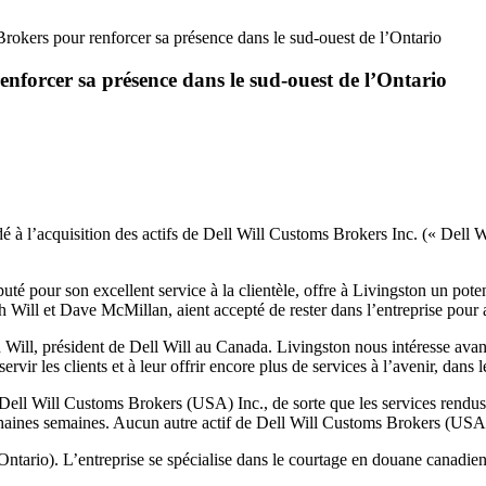
rokers pour renforcer sa présence dans le sud-ouest de l’Ontario
nforcer sa présence dans le sud-ouest de l’Ontario
’acquisition des actifs de Dell Will Customs Brokers Inc. (« Dell Will
uté pour son excellent service à la clientèle, offre à Livingston un pote
ch Will et Dave McMillan, aient accepté de rester dans l’entreprise pour 
Will, président de Dell Will au Canada. Livingston nous intéresse avan
vir les clients et à leur offrir encore plus de services à l’avenir, dans 
e Dell Will Customs Brokers (USA) Inc., de sorte que les services rendus
chaines semaines. Aucun autre actif de Dell Will Customs Brokers (USA) 
rio). L’entreprise se spécialise dans le courtage en douane canadien, le