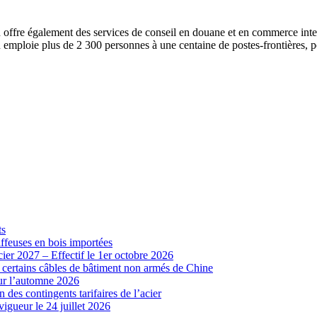
fre également des services de conseil en douane et en commerce internat
mploie plus de 2 300 personnes à une centaine de postes-frontières, por
ts
iffeuses en bois importées
cier 2027 – Effectif le 1er octobre 2026
r certains câbles de bâtiment non armés de Chine
our l’automne 2026
 des contingents tarifaires de l’acier
vigueur le 24 juillet 2026