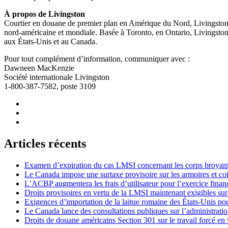
À propos de Livingston
Courtier en douane de premier plan en Amérique du Nord, Livingston of
nord-américaine et mondiale. Basée à Toronto, en Ontario, Livingston e
aux États-Unis et au Canada.
Pour tout complément d’information, communiquer avec :
Dawneen MacKenzie
Société internationale Livingston
1-800-387-7582, poste 3109
Articles récents
Examen d’expiration du cas LMSI concernant les corps broyan
Le Canada impose une surtaxe provisoire sur les armoires et co
L’ACBP augmentera les frais d’utilisateur pour l’exercice finan
Droits provisoires en vertu de la LMSI maintenant exigibles su
Exigences d’importation de la laitue romaine des États-Unis p
Le Canada lance des consultations publiques sur l’administration
Droits de douane américains Section 301 sur le travail forcé en 