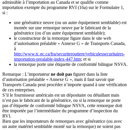
admissible à l’importation au Canada et se qualifie comme
importation exempte du programme RVI (16a) sur le Formulaire 1,
si :
une génératrice neuve (ou un autre équipement semblable) est
montée sur une remorque neuve par le fabricant de la
génératrice (ou d’un autre équipement semblable);
le constructeur de la remorque figure dans le site web
d’autorisation préalable « Annexe G » de Transports Canada,
à
http://www.tc.gc.ca/fra/securiteroutiere/vehiculessecuritaires-
importation-prealable-index-447.htm
; et si
la remorque porte une étiquette de conformité bilingue NSVA.
Remarque : L’importateur
ne doit pas
figurer dans la liste
d’autorisation préalable « Annexe G », mais il faut savoir que
Transports Canada peut procéder n’importe quand à une vérification
de ces entreprises.
S’il le fournisseur américain est un dépositaire ou détaillant mais
n’est pas le fabricant de la génératrice, ou si la remorque ne porte
pas d’étiquette de conformité bilingue NSVA, cette remorque doit
être importée par l’intermédiaire du programme d’inspection du
RVI.
Bien que les importateurs de remorques avec génératrice (ou avec
un autre matériel semblable monté sur la remorque) ne soient pas