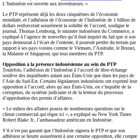
L’Indonésie est ouverte aux investisseurs. »
Le PTP représente déjà les deux cinquièmes de l’économie
mondiale, et l’adhésion de l’économie de l’Indonésie de 1 billion de
dollars renforcerait assurément la solidité de l’accord, souligne le
journal. Thomas Lembong, le ministre indonésien du Commerce, a
expliqué à l’agence de nouvelles qu’il était inquiet du fait que si son
pays demeurait à l’écart de l’entente, il pourrait perdre du terrain par
rapport à ses pays voisins comme le Vietnam, l’Australie, le Brunei,
la Malaisie et Singapour, qui tous membres du PTP.
Opposition à la présence indonésienne au sein du PTP
Toutefois, l’adhésion de l’Indonésie à l’accord de libre-échange
soulève des inquiétudes autant aux États-Unis que dans les pays de
l’Asie du Sud-Est. Certains législateurs indonésiens ont exprimé leur
opposition à l’accord, alors qu’aux États-Unis, on s’inquiète de la
corruption, du système judiciaire et de la lenteur du processus
d’approbation des permis d’affaires.
« Le milieu des affaires posera de nombreuses questions sur le
climat commercial qui règne ici », a expliqué au New York Times
Robert Blake Jr., l’ambassadeur américain en Indonésie.
S’il n’est pas garanti que l’Indonésie signera le PTP et que son
adhésion se heurte assurément à une certaine opposition, elle compte