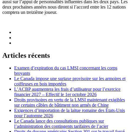
aussi sur l’appui de personnalités influentes dans les deux pays. Les
deux prochaines années nous diront si l’accord entre les 12 nations
comptera un treizième joueur.
Articles récents
Examen d’expiration du cas LMSI concernant les corps
broyants
Le Canada impose une surtaxe provisoire sur les armoires et
coiffeuses en bois importées
L’ACBP augmentera les frais d’utilisateur pour l’exercice
financier 2027 – Effectif le 1er octobre 2026
Droits provisoires en vertu de la LMSI maintenant exigibles
sur certains câbles de bâtiment non armés de Chine
Exigences d’importation de la laitue romaine des États-Unis
pour l’automne 2026
Le Canada lance des consultations publiques sur
l’administration des contingents tarifaires de l’acier
Droits de douane américains Section 301 sur le travail forcé