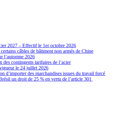
cier 2027 – Effectif le 1er octobre 2026
r certains câbles de bâtiment non armés de Chine
our l’automne 2026
 des contingents tarifaires de l’acier
vigueur le 24 juillet 2026
ion d’importer des marchandises issues du travail forcé
sil un droit de 25 % en vertu de l’article 301