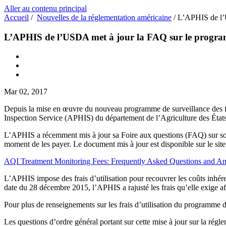
Aller au contenu principal
Accueil
/
Nouvelles de la réglementation américaine
/
L’APHIS de l’U
L’APHIS de l’USDA met à jour la FAQ sur le programm
Mar 02, 2017
Depuis la mise en œuvre du nouveau programme de surveillance des fr
Inspection Service (APHIS) du département de l’Agriculture des États-
L’APHIS a récemment mis à jour sa Foire aux questions (FAQ) sur son p
moment de les payer. Le document mis à jour est disponible sur le si
AQI Treatment Monitoring Fees: Frequently Asked Questions and A
L’APHIS impose des frais d’utilisation pour recouvrer les coûts inhére
date du 28 décembre 2015, l’APHIS a rajusté les frais qu’elle exige af
Pour plus de renseignements sur les frais d’utilisation du programme d’
Les questions d’ordre général portant sur cette mise à jour sur la rég