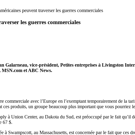
américaines peuvent traverser les guerres commerciales
raverser les guerres commerciales
 Galarneau, vice-président, Petites entreprises à Livingston Inter
,
MSN.com
et
ABC News
.
rre commerciale avec l’Europe en l’exemptant temporairement de la tarif
sant ces produits, un groupe beaucoup plus important que vous pourriez le
à Union Center, au Dakota du Sud, est préoccupé par le fait qu’il devr
e 67 $.
ée à Swampscott, au Massachusetts, est concernée par le fait que ces dr