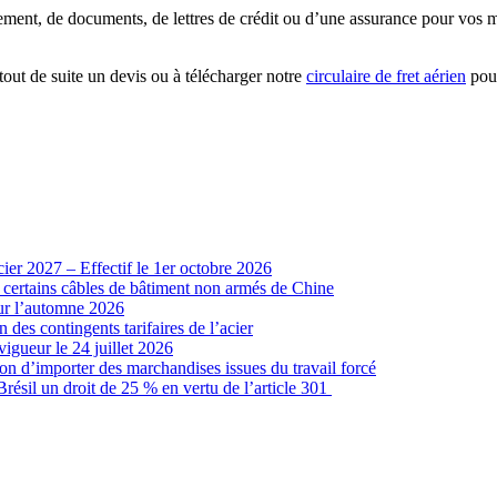
ement, de documents, de lettres de crédit ou d’une assurance pour vos m
out de suite un devis ou à télécharger notre
circulaire de fret aérien
pour
cier 2027 – Effectif le 1er octobre 2026
r certains câbles de bâtiment non armés de Chine
our l’automne 2026
 des contingents tarifaires de l’acier
vigueur le 24 juillet 2026
ion d’importer des marchandises issues du travail forcé
sil un droit de 25 % en vertu de l’article 301