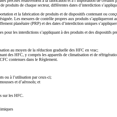
tes précises relativement à la fabrication et à l’importation de certains
e produits de chaque secteur, différentes dates d’interdiction s’appliqu
mportation et la fabrication de produits et de dispositifs contenant ou
désignée. Les mesures de contrôle propres aux produits s’appliqueront aux
uffement planétaire (PRP) et des dates d’interdiction uniques s’appliquer
es pour les interdictions s’appliquant à des produits et des dispositifs pr
lisation au moyen de la réduction graduelle des HFC en vrac;
ant des HFC, y compris les appareils de climatisation et de réfrigération
 HCFC contenues dans le Règlement.
s ou à l’utilisation par ceux-ci;
 mousses et d’aérosols; et
es sur les HFC.
himiques