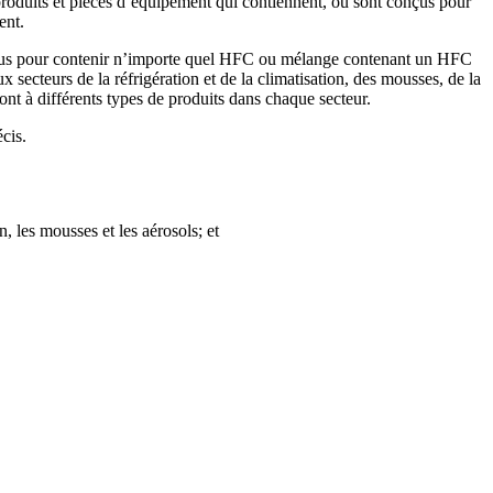
 produits et pièces d’équipement qui contiennent, ou sont conçus pour
ent.
 conçus pour contenir n’importe quel HFC ou mélange contenant un HFC
 secteurs de la réfrigération et de la climatisation, des mousses, de la
ont à différents types de produits dans chaque secteur.
écis.
, les mousses et les aérosols; et