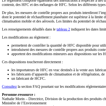
Le règlement comporte également des interdictions à respecter à des da
contenir, des HFC et des mélanges de HFC. Selon les différents types d
De plus, les mesures de contrôle propres aux produits interdiront l’i
dont le potentiel de réchauffement planétaire est supérieur à la limite 
climatisation mobile et des aérosols. Les limites du potentiel de récha
Les renseignements détaillés dans le
tableau 2
indiquent les dates limit
Les modifications au règlement :
permettent de contrôler la quantité de HFC disponible pour uti
introduisent des mesures de contrôle propres aux produits conten
apportent des modifications mineures aux dispositions sur les
Ces dispositions toucheront directement :
les importateurs de HFC en vrac destinés à la vente aux fabricant
les fabricants d’appareils de climatisation et de réfrigération, de
un fabricant de HCFC.
Consultez
la section FAQ pourtant sur les modifications réglementair
Personne-ressource :
Nathalie Morin – Directrice, Division de la production des produits c
Ministère de l’Environnement