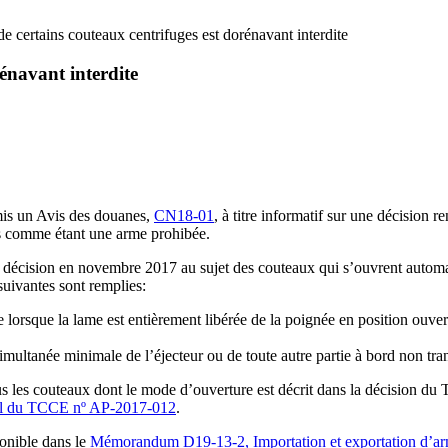
de certains couteaux centrifuges est dorénavant interdite
énavant interdite
is un Avis des douanes,
CN18-01
, à titre informatif sur une décision
és comme étant une arme prohibée.
écision en novembre 2017 au sujet des couteaux qui s’ouvrent automat
 suivantes sont remplies:
ire lorsque la lame est entièrement libérée de la poignée en position ou
imultanée minimale de l’éjecteur ou de toute autre partie à bord non tra
s les couteaux dont le mode d’ouverture est décrit dans la décision du T
l du TCCE nº AP-2017-012
.
ponible dans le
Mémorandum D19-13-2, Importation et exportation d’arme