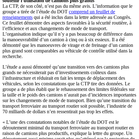
soutenir l’utilisation de camions plus grands
La CTP, de son côté, n’est pas du même avis. L’information que le
groupe a tirée de l’étude du DOT
comprend un feuillet de
renseignements
qui a été inclus dans la lettre adressée au Congrès.
Ce feuillet démontre des aspects favorables à la sécurité routière, à
l’efficience et aux changements de mode de transport.
L’organisation indique qu’il n’y a pas beaucoup de différence dans
la manoeuvrabilité d’un camion à cinq ou à six essieux. Il a été
démontré que les manoeuvres de virage et de freinage d’un camion
plus grand sont comparables au véhicule de contrôle utilisé dans la
recherche.
L’étude a aussi démontré qu’une transition vers des camions plus
grands ne nécessiterait pas d’investissements coûteux dans
l’infrastructure et réduirait en fait les temps de déplacement des
véhicules, selon les constatations que la CTP tire des données. Le
groupe a de plus établi que le rehaussement des limites fédérales sur
la taille et le poids des camions n’aurait pas d’incidences importantes
sur les changements de mode de transport. Bien qu’une transition du
transport ferroviaire au transport routier soit possible, l’industrie de
70 milliards de dollars n’en ressentirait pas trop les effets.
« L’une des constatations notables de l’étude du DOT est le
déroutement minimal du transport ferroviaire au transport routier en
raison de camions plus productifs, explique la lettre du groupe. Un
déroutement aussi minime serait plus qu’atténué par la projection de