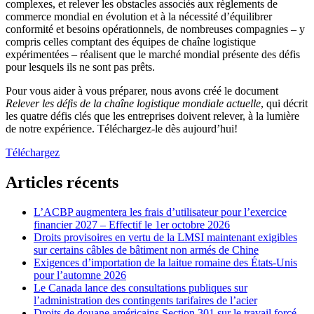
complexes, et relever les obstacles associés aux règlements de
commerce mondial en évolution et à la nécessité d’équilibrer
conformité et besoins opérationnels, de nombreuses compagnies – y
compris celles comptant des équipes de chaîne logistique
expérimentées – réalisent que le marché mondial présente des défis
pour lesquels ils ne sont pas prêts.
Pour vous aider à vous préparer, nous avons créé le document
Relever les défis de la chaîne logistique mondiale actuelle
, qui décrit
les quatre défis clés que les entreprises doivent relever, à la lumière
de notre expérience. Téléchargez-le dès aujourd’hui!
Téléchargez
Articles récents
L’ACBP augmentera les frais d’utilisateur pour l’exercice
financier 2027 – Effectif le 1er octobre 2026
Droits provisoires en vertu de la LMSI maintenant exigibles
sur certains câbles de bâtiment non armés de Chine
Exigences d’importation de la laitue romaine des États-Unis
pour l’automne 2026
Le Canada lance des consultations publiques sur
l’administration des contingents tarifaires de l’acier
Droits de douane américains Section 301 sur le travail forcé